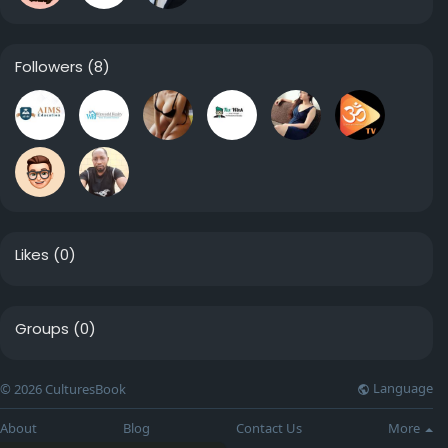
Followers
(8)
Likes
(0)
Groups
(0)
Language
© 2026 CulturesBook
About
Blog
Contact Us
More