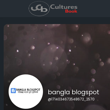
bangla blogspot
@1714034673548672_2570