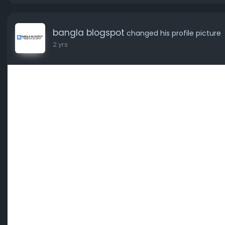
bangla blogspot
changed his profile picture
2 yrs