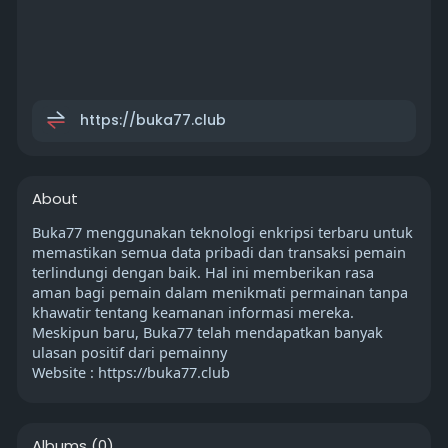
https://buka77.club
About
Buka77 menggunakan teknologi enkripsi terbaru untuk
memastikan semua data pribadi dan transaksi pemain
terlindungi dengan baik. Hal ini memberikan rasa
aman bagi pemain dalam menikmati permainan tanpa
khawatir tentang keamanan informasi mereka.
Meskipun baru, Buka77 telah mendapatkan banyak
ulasan positif dari pemainny
Website : https://buka77.club
Albums
(0)