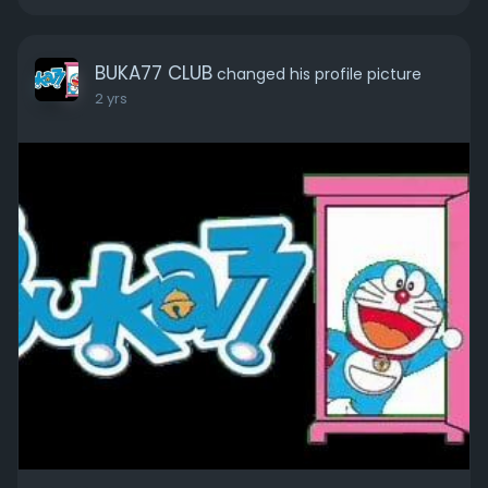
BUKA77 CLUB
changed his profile picture
2 yrs