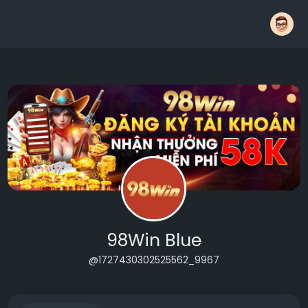
98Win Blue
@1727430302525562_9967