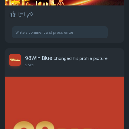
98Win Blue
changed his profile picture
2 yrs