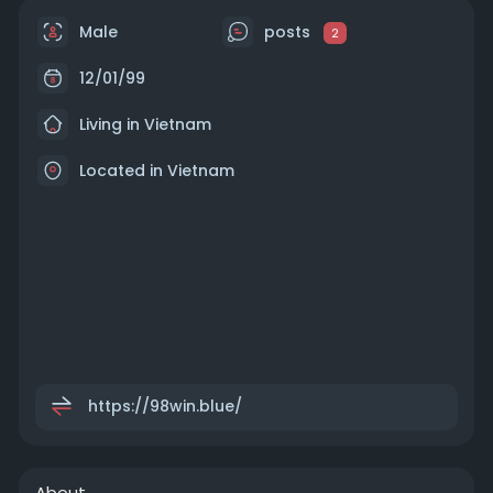
Male
posts
2
12/01/99
Living in Vietnam
Located in Vietnam
https://98win.blue/
About