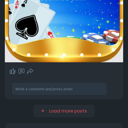
Load more posts