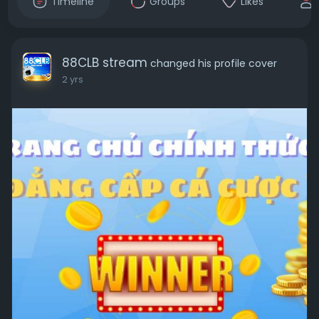
Timeline
Groups
Likes
88CLB stream
changed his profile cover
2 yrs