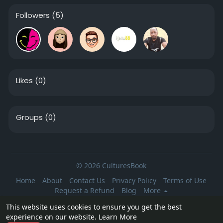
Followers
(5)
Likes
(0)
Groups
(0)
© 2026 CulturesBook
Home
About
Contact Us
Privacy Policy
Terms of Use
Request a Refund
Blog
More
Language
This website uses cookies to ensure you get the best
experience on our website.
Learn More