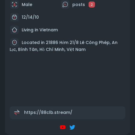
Male
posts
2
12/14/10
Living in Vietnam
Located in 21886 Hẻm 21/8 Lê Công Phép, An
Lạc, Bình Tân, Hồ Chí Minh, Việt Nam
https://88clb.stream/