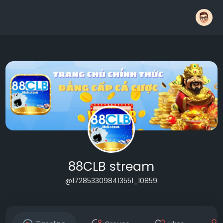
88CLB stream
@1728533098413551_10859