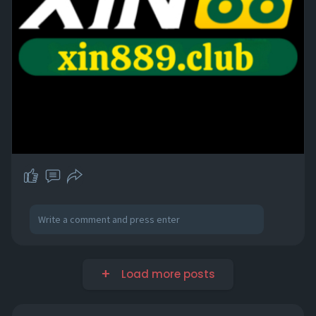
Load more posts