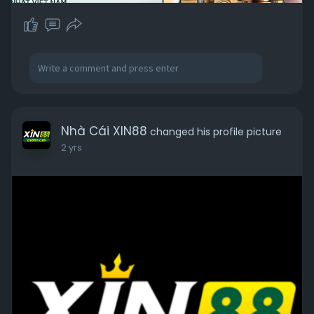
Nhà Cái XIN88
changed his profile picture
2 yrs