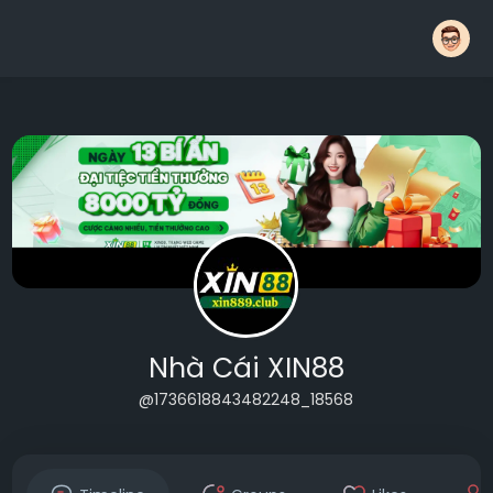
Nhà Cái XIN88
@1736618843482248_18568