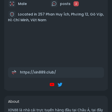
Male
posts
2
Located in 257 Phan Huy Ích, Phường 12, Gò Vấp,
Hồ Chí Minh, Việt Nam
https://xin889.club/
About
XIN88 là nhà cái trực tuyến hàng đầu tại Châu Á, tại đây