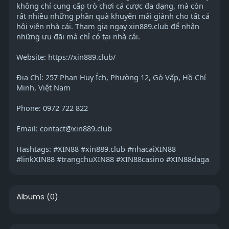
không chỉ cung cấp trò chơi cá cược đa dạng, mà còn
rất nhiều những phần quà khuyến mãi giành cho tất cả
hội viên nhà cái. Tham gia ngay xin889.club để nhận
những ưu đãi mà chỉ có tại nhà cái.
Website: https://xin889.club/
Địa Chỉ: 257 Phan Huy Ích, Phường 12, Gò Vấp, Hồ Chí
Minh, Việt Nam
Phone: 0972 722 822
Email:
contact@xin889.club
Hashtags: #XIN88 #xin889.club #nhacaiXIN88
#linkXIN88 #trangchuXIN88 #XIN88casino #XIN88daga
Albums
(0)