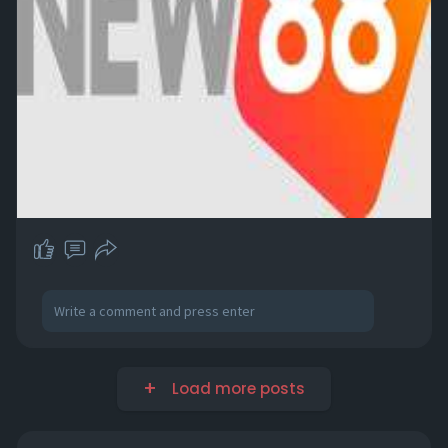
Load more posts