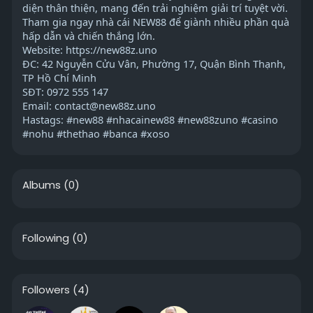
diện thân thiện, mang đến trải nghiệm giải trí tuyệt vời.
Tham gia ngay nhà cái NEW88 để giành nhiều phần quà
hấp dẫn và chiến thắng lớn.
Website: https://new88z.uno
ĐC: 42 Nguyễn Cửu Vân, Phường 17, Quận Bình Thạnh,
TP Hồ Chí Minh
SĐT: 0972 555 147
Email:
contact@new88z.uno
Hastags: #new88 #nhacainew88 #new88zuno #casino
#nohu #thethao #banca #xoso
Albums
(0)
Following
(0)
Followers
(4)