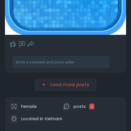
Load more posts
Female
posts
1
Located in Vietnam