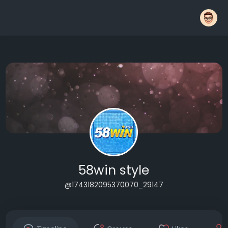
58win style
@1743182095370070_29147