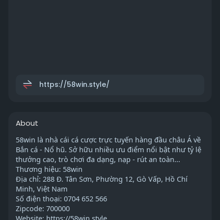
https://58win.style/
About
58win là nhà cái cá cược trực tuyến hàng đầu châu Á về
Bắn cá - Nổ hũ. Sở hữu nhiều ưu điểm nổi bật như tỷ lệ
thưởng cao, trò chơi đa dạng, nạp - rút an toàn...
Thương hiệu: 58win
Địa chỉ: 288 Đ. Tân Sơn, Phường 12, Gò Vấp, Hồ Chí
Minh, Việt Nam
Số điện thoại: 0704 652 566
Zipcode: 700000
Website: https://58win.style