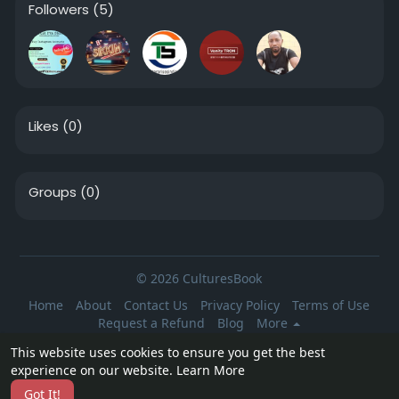
Followers
(5)
Likes
(0)
Groups
(0)
© 2026 CulturesBook
Home
About
Contact Us
Privacy Policy
Terms of Use
Request a Refund
Blog
More
Language
This website uses cookies to ensure you get the best
experience on our website.
Learn More
Got It!