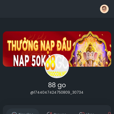
88 go
@1744047424750809_30734