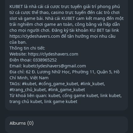
KUBET là nhà cái cá cược trực tuyến giải trí phong phú
từ cá cược thể thao, casino trực tuyến đến các trò chơi
slot và game bài. Nhà cái KUBET cam kết mang đến một
trải nghiệm chơi game an toàn, công bằng và hấp dẫn
cho mọi người chơi. Đăng ký tài khoản KU BET tại link
https://clydeshavers.com để tận hưởng mọi nhu cầu
của bạn.
Thông tin chi tiết:
Website: https://clydeshavers.com
Điện thoại: 0338965252
Email:
kubetclydeshavers@gmail.com
Địa chỉ: 62 Đ. Lương Nhữ Học, Phường 11, Quận 5, Hồ
Chí Minh, Việt Nam
TAGs: #kubet, #cổng_game_kubet, #link_kubet,
#trang_chủ_kubet, #link_game_kubet
Từ khoá liên quan: kubet, cổng game kubet, link kubet,
trang chủ kubet, link game kubet
Albums
(0)