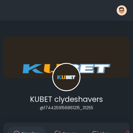
KUBET clydeshavers
@1744259156861215_31255