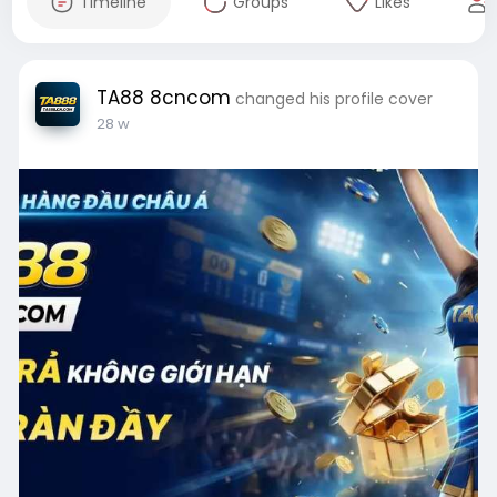
Timeline
Groups
Likes
TA88 8cncom
changed his profile cover
28 w