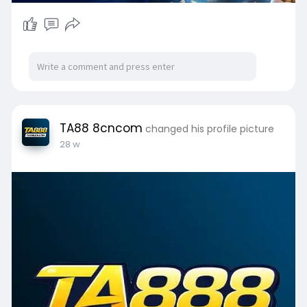
TA88 8cncom
changed his profile picture
28 w