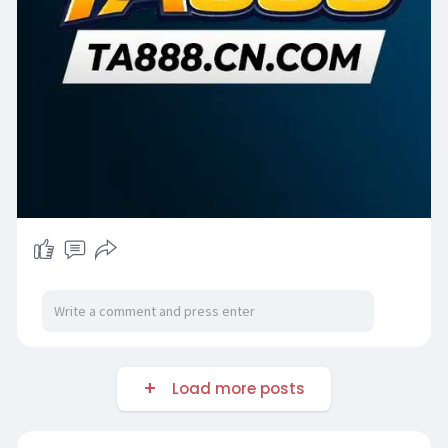
Load more posts