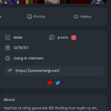
s
Photos
Videos
Male
posts
2
12/19/97
Living in Vietnam
https://pantarhei.jp.net/
About
HipClub là cổng game bài đổi thưởng trực tuyến uy tín,