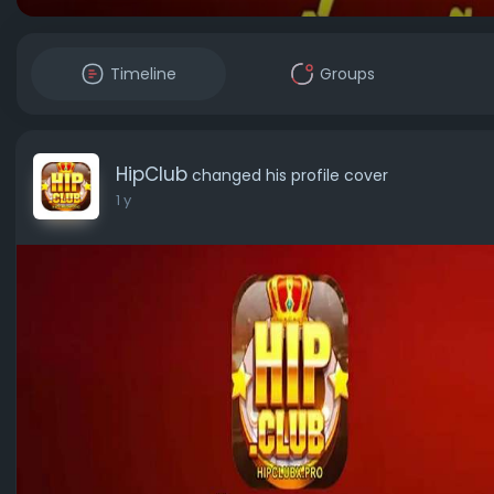
Timeline
Groups
HipClub
changed his profile cover
1 y