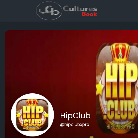
HipClub
@hipclubxpro