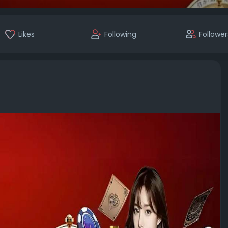
Likes
Following
Follower