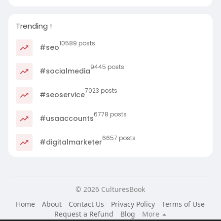
Trending !
10589 posts
#seo
9445 posts
#socialmedia
7023 posts
#seoservice
6778 posts
#usaaccounts
6657 posts
#digitalmarketer
© 2026 CulturesBook
Home
About
Contact Us
Privacy Policy
Terms of Use
Request a Refund
Blog
More