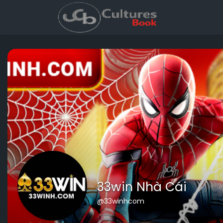
33win Nhà Cái
@33winhcom