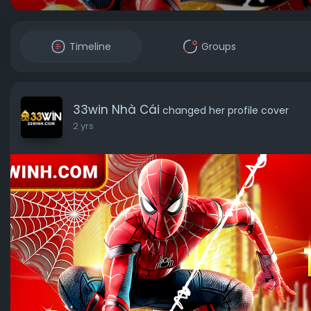
Timeline
Groups
33win Nhà Cái
changed her profile cover
2 yrs