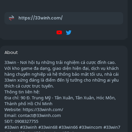
https://33winh.com/
About
33win - Nơi hội tụ những trải nghiệm cá cược đỉnh cao.
Với kho game đa dạng, giao diện hiện đại, dịch vụ khách
hàng chuyên nghiệp và hệ thống bảo mật tối ưu, nhà cái
33win xứng đáng là điểm đến lý tưởng cho những ai yêu
thích cá cược trực tuyến.
Thông tin liên hệ:
Địa chỉ: 90 Đ. Trung Mỹ - Tân Xuân, Tân Xuân, Hóc Môn,
Thành phố Hồ Chí Minh
Website: https://33winh.com/
Email:
contact@33winh.com
SĐT: 0908327755
#33win #33winh #33win68 #33win66 #33wincom #33win7