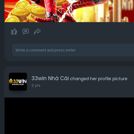
33win Nhà Cái
changed her profile picture
2 yrs