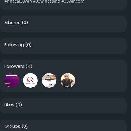
#nhacai33win #33wincasino #33wincom
Albums
(0)
Following
(0)
Followers
(4)
Likes
(0)
Groups
(0)