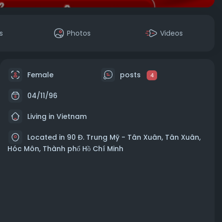
s
Photos
Videos
Female
posts
4
04/11/96
Living in Vietnam
Located in 90 Đ. Trung Mỹ - Tân Xuân, Tân Xuân,
Hóc Môn, Thành phố Hồ Chí Minh