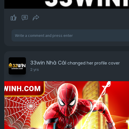
33win Nhà Cái
changed her profile cover
2 yrs