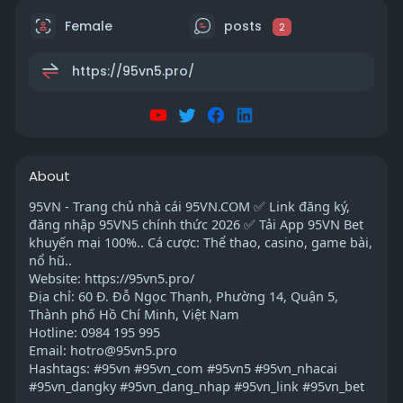
Female
posts
2
https://95vn5.pro/
About
95VN - Trang chủ nhà cái 95VN.COM ✅ Link đăng ký,
đăng nhập 95VN5 chính thức 2026 ✅ Tải App 95VN Bet
khuyến mại 100%.. Cá cược: Thể thao, casino, game bài,
nổ hũ..
Website: https://95vn5.pro/
Địa chỉ: 60 Đ. Đỗ Ngọc Thạnh, Phường 14, Quận 5,
Thành phố Hồ Chí Minh, Việt Nam
Hotline: 0984 195 995
Email:
hotro@95vn5.pro
Hashtags: #95vn #95vn_com #95vn5 #95vn_nhacai
#95vn_dangky #95vn_dang_nhap #95vn_link #95vn_bet