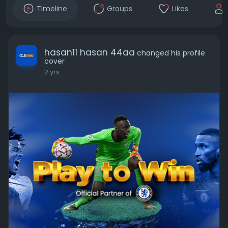
Timeline
Groups
Likes
hasan11 hasan 44aa
changed his profile
cover
2 yrs