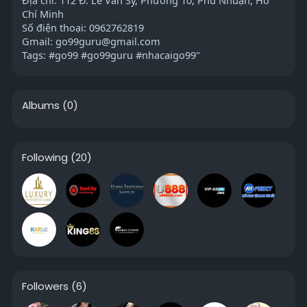
Chí Minh
Số điện thoại: 0962762819
Gmail:
go99guru@gmail.com
Tags: #go99 #go99guru #nhacaigo99"
Albums
(0)
Following
(20)
Followers
(6)