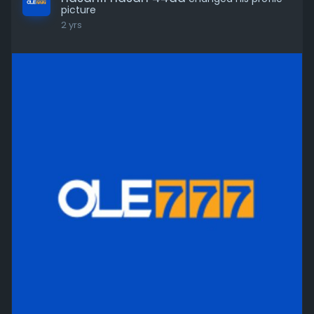
picture
2 yrs