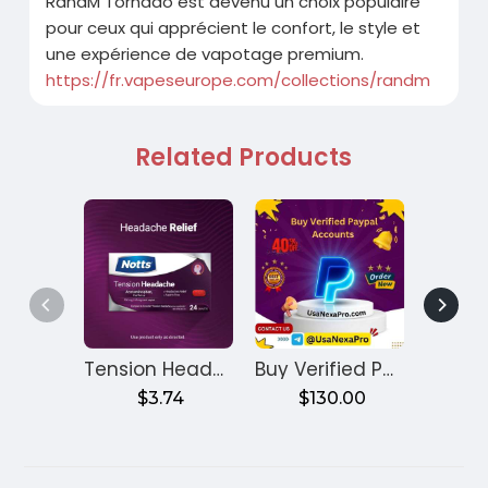
RandM Tornado est devenu un choix populaire
pour ceux qui apprécient le confort, le style et
une expérience de vapotage premium.
https://fr.vapeseurope.com/collections/randm
Related Products
Tension Headache Pills: What to Know Before Taking Them
Buy Verified PayPal Accounts
$3.74
$130.00
$2