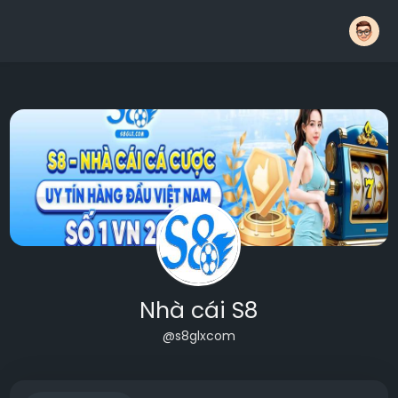
Nhà cái S8
@s8glxcom