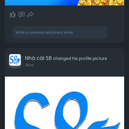
Nhà cái S8
changed his profile picture
36 w