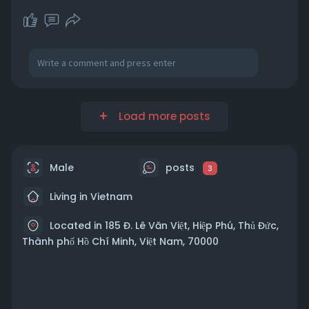
Load more posts
Male
posts
3
Living in Vietnam
Located in 185 Đ. Lê Văn Việt, Hiệp Phú, Thủ Đức,
Thành phố Hồ Chí Minh, Việt Nam, 70000