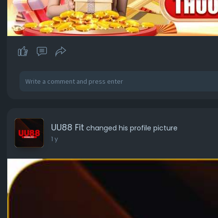
UU88 Fit
changed his profile picture
1 y