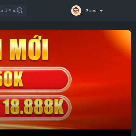
Guest