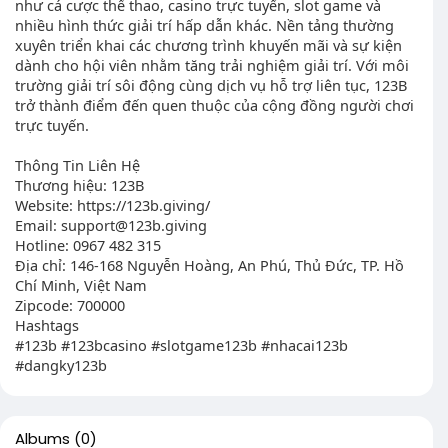
như cá cược thể thao, casino trực tuyến, slot game và
nhiều hình thức giải trí hấp dẫn khác. Nền tảng thường
xuyên triển khai các chương trình khuyến mãi và sự kiện
dành cho hội viên nhằm tăng trải nghiệm giải trí. Với môi
trường giải trí sôi động cùng dịch vụ hỗ trợ liên tục, 123B
trở thành điểm đến quen thuộc của cộng đồng người chơi
trực tuyến.
Thông Tin Liên Hệ
Thương hiệu: 123B
Website: https://123b.giving/
Email:
support@123b.giving
Hotline: 0967 482 315
Địa chỉ: 146-168 Nguyễn Hoàng, An Phú, Thủ Đức, TP. Hồ
Chí Minh, Việt Nam
Zipcode: 700000
Hashtags
#123b #123bcasino #slotgame123b #nhacai123b
#dangky123b
Albums
(0)