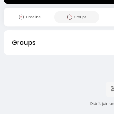
Timeline
Groups
Groups
Didn't join a