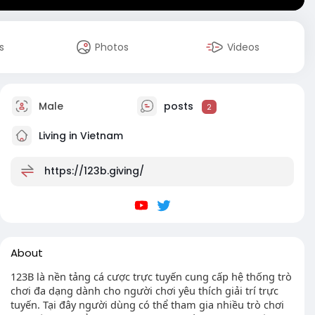
s
Photos
Videos
Male
posts
2
Living in Vietnam
https://123b.giving/
About
123B là nền tảng cá cược trực tuyến cung cấp hệ thống trò
chơi đa dạng dành cho người chơi yêu thích giải trí trực
tuyến. Tại đây người dùng có thể tham gia nhiều trò chơi