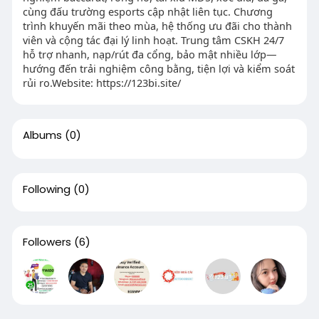
cùng đấu trường esports cập nhật liên tục. Chương
trình khuyến mãi theo mùa, hệ thống ưu đãi cho thành
viên và cộng tác đại lý linh hoạt. Trung tâm CSKH 24/7
hỗ trợ nhanh, nạp/rút đa cổng, bảo mật nhiều lớp—
hướng đến trải nghiệm công bằng, tiện lợi và kiểm soát
rủi ro.Website: https://123bi.site/
Albums
(0)
Following
(0)
Followers
(6)