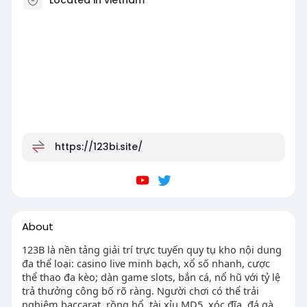
https://123bi.site/
About
123B là nền tảng giải trí trực tuyến quy tụ kho nội dung
đa thể loại: casino live minh bạch, xổ số nhanh, cược
thể thao đa kèo; dàn game slots, bắn cá, nổ hũ với tỷ lệ
trả thưởng công bố rõ ràng. Người chơi có thể trải
nghiệm baccarat, rồng hổ, tài xỉu MD5, xóc đĩa, đá gà,