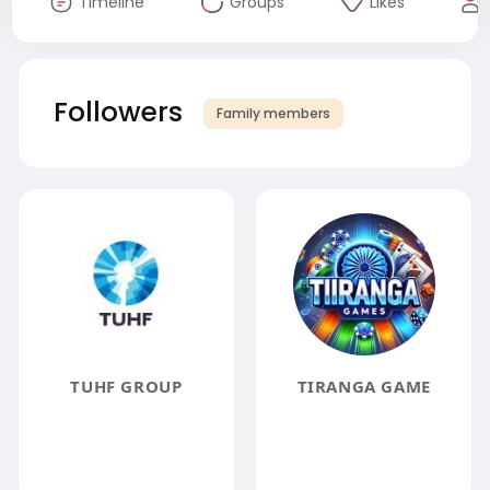
Timeline
Groups
Likes
Followers
Family members
TUHF GROUP
TIRANGA GAME