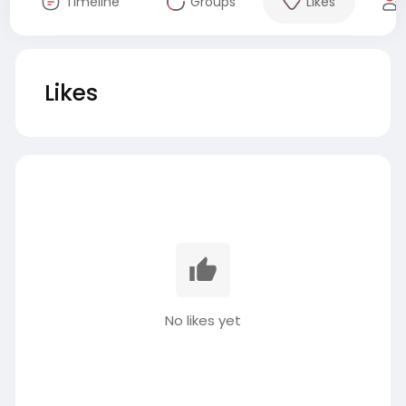
Timeline
Groups
Likes
Likes
No likes yet