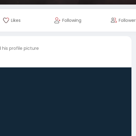
Likes
Following
Follower
his profile picture