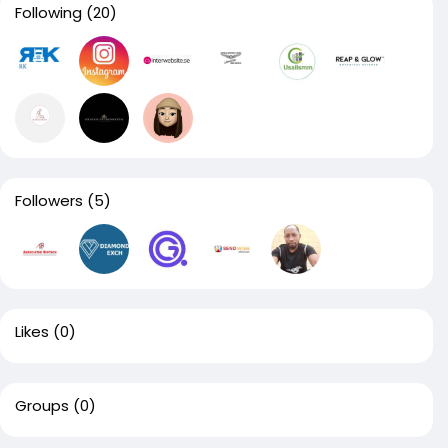
Following
(20)
Followers
(5)
Likes
(0)
Groups
(0)