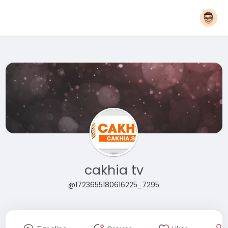
cakhia tv
@1723655180616225_7295