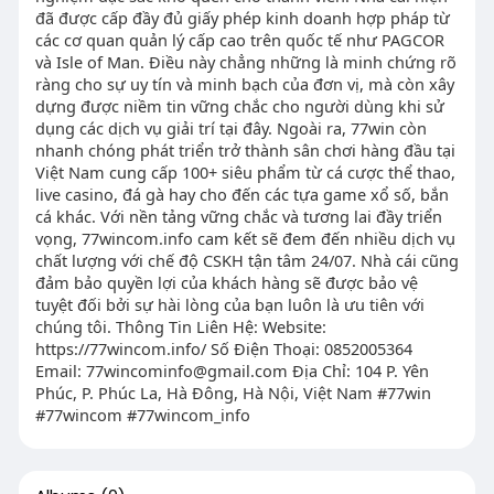
đã được cấp đầy đủ giấy phép kinh doanh hợp pháp từ
các cơ quan quản lý cấp cao trên quốc tế như PAGCOR
và Isle of Man. Điều này chẳng những là minh chứng rõ
ràng cho sự uy tín và minh bạch của đơn vị, mà còn xây
dựng được niềm tin vững chắc cho người dùng khi sử
dụng các dịch vụ giải trí tại đây. Ngoài ra, 77win còn
nhanh chóng phát triển trở thành sân chơi hàng đầu tại
Việt Nam cung cấp 100+ siêu phẩm từ cá cược thể thao,
live casino, đá gà hay cho đến các tựa game xổ số, bắn
cá khác. Với nền tảng vững chắc và tương lai đầy triển
vọng, 77wincom.info cam kết sẽ đem đến nhiều dịch vụ
chất lượng với chế độ CSKH tận tâm 24/07. Nhà cái cũng
đảm bảo quyền lợi của khách hàng sẽ được bảo vệ
tuyệt đối bởi sự hài lòng của bạn luôn là ưu tiên với
chúng tôi. Thông Tin Liên Hệ: Website:
https://77wincom.info/ Số Điện Thoại: 0852005364
Email:
77wincominfo@gmail.com
Địa Chỉ: 104 P. Yên
Phúc, P. Phúc La, Hà Đông, Hà Nội, Việt Nam #77win
#77wincom #77wincom_info