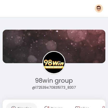
98win group
@1725394708315173_8307