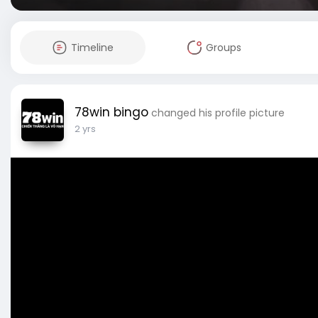
Timeline
Groups
78win bingo
changed his profile picture
2 yrs