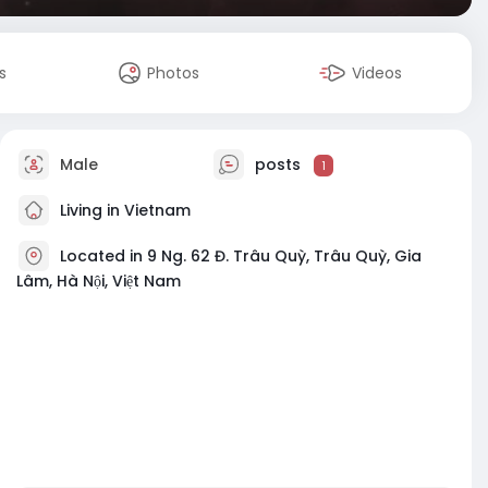
s
Photos
Videos
Male
posts
1
Living in Vietnam
Located in 9 Ng. 62 Đ. Trâu Quỳ, Trâu Quỳ, Gia
Lâm, Hà Nội, Việt Nam