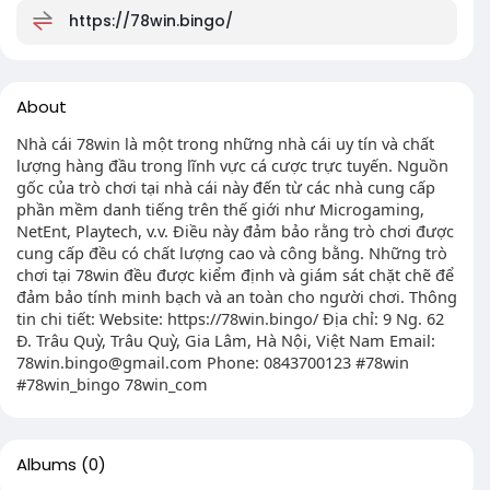
https://78win.bingo/
About
Nhà cái 78win là một trong những nhà cái uy tín và chất
lượng hàng đầu trong lĩnh vực cá cược trực tuyến. Nguồn
gốc của trò chơi tại nhà cái này đến từ các nhà cung cấp
phần mềm danh tiếng trên thế giới như Microgaming,
NetEnt, Playtech, v.v. Điều này đảm bảo rằng trò chơi được
cung cấp đều có chất lượng cao và công bằng. Những trò
chơi tại 78win đều được kiểm định và giám sát chặt chẽ để
đảm bảo tính minh bạch và an toàn cho người chơi. Thông
tin chi tiết: Website: https://78win.bingo/ Địa chỉ: 9 Ng. 62
Đ. Trâu Quỳ, Trâu Quỳ, Gia Lâm, Hà Nội, Việt Nam Email:
78win.bingo@gmail.com
Phone: 0843700123 #78win
#78win_bingo 78win_com
Albums
(0)