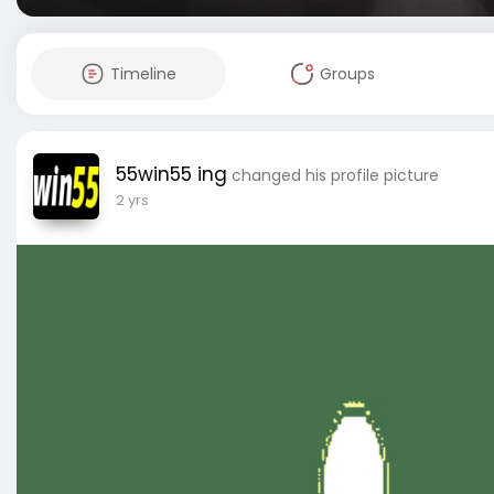
Timeline
Groups
55win55 ing
changed his profile picture
2 yrs