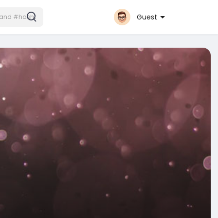
Guest