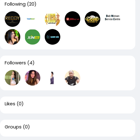
Following
(20)
Followers
(4)
Likes
(0)
Groups
(0)