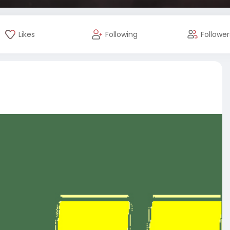
Likes
Following
Follower