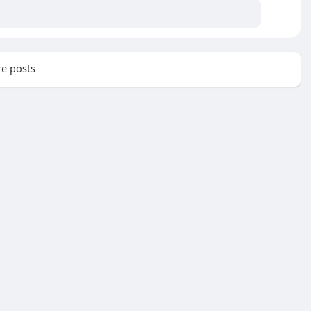
e posts