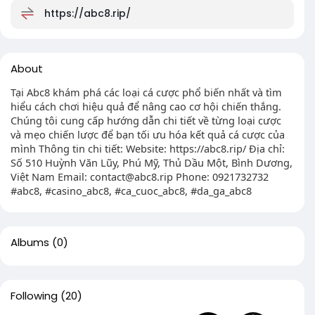
https://abc8.rip/
About
Tại Abc8 khám phá các loại cá cược phổ biến nhất và tìm
hiểu cách chơi hiệu quả để nâng cao cơ hội chiến thắng.
Chúng tôi cung cấp hướng dẫn chi tiết về từng loại cược
và mẹo chiến lược để bạn tối ưu hóa kết quả cá cược của
mình Thông tin chi tiết: Website: https://abc8.rip/ Địa chỉ:
Số 510 Huỳnh Văn Lũy, Phú Mỹ, Thủ Dầu Một, Bình Dương,
Việt Nam Email:
contact@abc8.rip
Phone: 0921732732
#abc8, #casino_abc8, #ca_cuoc_abc8, #da_ga_abc8
Albums
(0)
Following
(20)