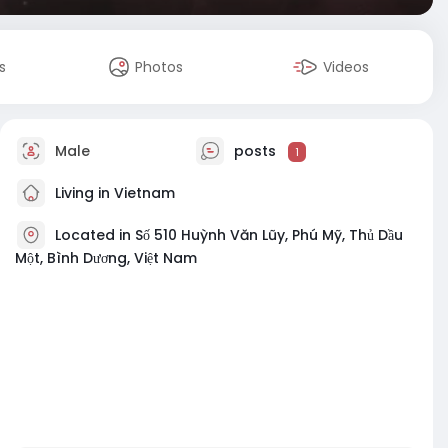
s
Photos
Videos
Male
posts
1
Living in Vietnam
Located in Số 510 Huỳnh Văn Lũy, Phú Mỹ, Thủ Dầu
Một, Bình Dương, Việt Nam