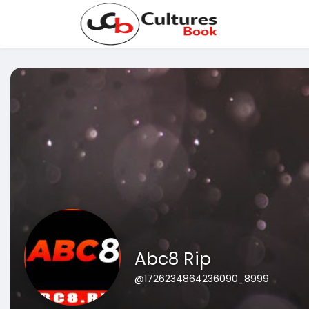
Abc8 Rip
@1726234864236090_8999