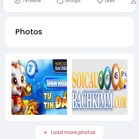
Timeline
Groups
Likes
Photos
Load more photos