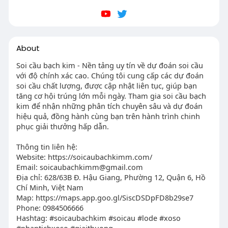
About
Soi cầu bạch kim - Nền tảng uy tín về dự đoán soi cầu
với độ chính xác cao. Chúng tôi cung cấp các dự đoán
soi cầu chất lượng, được cập nhật liên tục, giúp bạn
tăng cơ hội trúng lớn mỗi ngày. Tham gia soi cầu bạch
kim để nhận những phân tích chuyên sâu và dự đoán
hiệu quả, đồng hành cùng bạn trên hành trình chinh
phục giải thưởng hấp dẫn.
Thông tin liên hệ:
Website: https://soicaubachkimm.com/
Email:
soicaubachkimm@gmail.com
Địa chỉ: 628/63B Đ. Hậu Giang, Phường 12, Quận 6, Hồ
Chí Minh, Việt Nam
Map: https://maps.app.goo.gl/SiscDSDpFD8b29se7
Phone: 0984506666
Hashtag: #soicaubachkim #soicau #lode #xoso