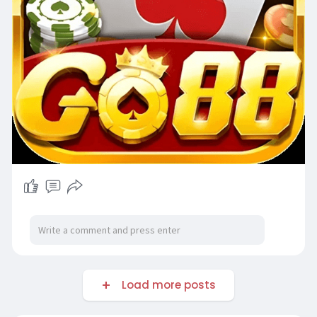
Load more posts