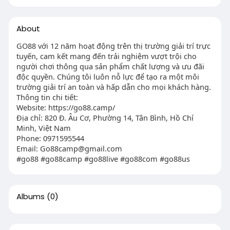
About
GO88 với 12 năm hoạt động trên thị trường giải trí trực
tuyến, cam kết mang đến trải nghiệm vượt trội cho
người chơi thông qua sản phẩm chất lượng và ưu đãi
độc quyền. Chúng tôi luôn nỗ lực để tạo ra một môi
trường giải trí an toàn và hấp dẫn cho mọi khách hàng.
Thông tin chi tiết:
Website: https://go88.camp/
Địa chỉ: 820 Đ. Âu Cơ, Phường 14, Tân Bình, Hồ Chí
Minh, Việt Nam
Phone: 0971595544
Email:
Go88camp@gmail.com
#go88 #go88camp #go88live #go88com #go88us
Albums
(0)