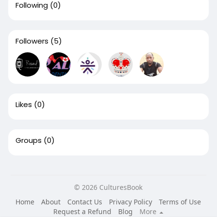
Following
(0)
Followers
(5)
Likes
(0)
Groups
(0)
© 2026 CulturesBook
Home
About
Contact Us
Privacy Policy
Terms of Use
Request a Refund
Blog
More