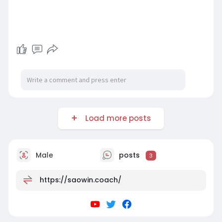
Load more posts
Male
posts
3
https://saowin.coach/