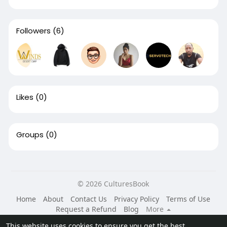
Followers
(6)
Likes
(0)
Groups
(0)
© 2026 CulturesBook
Home
About
Contact Us
Privacy Policy
Terms of Use
Request a Refund
Blog
More
Language
This website uses cookies to ensure you get the best