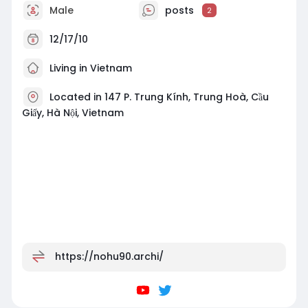
Male
posts
2
12/17/10
Living in Vietnam
Located in 147 P. Trung Kính, Trung Hoà, Cầu
Giấy, Hà Nội, Vietnam
https://nohu90.archi/