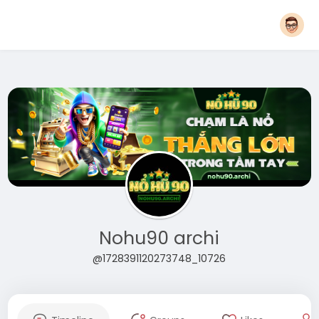
Nohu90 archi
@1728391120273748_10726