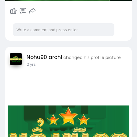
Nohu90 archi
changed his profile picture
2 yrs