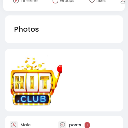
Timeline
Groups
Likes
Photos
Male
posts
1