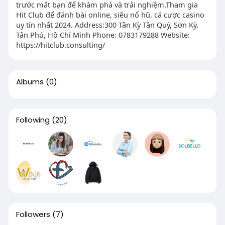
trước mắt bạn để khám phá và trải nghiệm.Tham gia
Hit Club để đánh bài online, siêu nổ hũ, cá cược casino
uy tín nhất 2024. Address:300 Tân Kỳ Tân Quý, Sơn Kỳ,
Tân Phú, Hồ Chí Minh Phone: 0783179288 Website:
https://hitclub.consulting/
Albums
(0)
Following
(20)
Followers
(7)