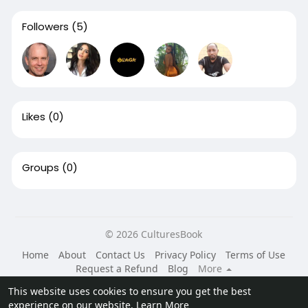
Followers
(5)
Likes
(0)
Groups
(0)
© 2026 CulturesBook
Home
About
Contact Us
Privacy Policy
Terms of Use
Request a Refund
Blog
More
Language
This website uses cookies to ensure you get the best
experience on our website.
Learn More