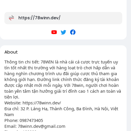
https://78winn.dev/
About
Thông tin chi tiết: 78WIN là nhà cái cá cược trực tuyến uy
tín tốt nhất thị trường với hàng loạt trò chơi hấp dẫn và
hàng nghìn chương trình ưu đãi giúp cược thủ tham gia
không giới hạn. Đường link chính thức đăng ký tài khoản
được cập nhật mới mỗi ngày. Với 78win, người chơi hoàn
toàn yên tâm tận hưởng giải trí đỉnh cao 1 cách an toàn và
tiện lợi.
Website: https://78winn.dev/
Địa chỉ: 32 P. Láng Hạ, Thành Công, Ba Đình, Hà Nội, Việt
Nam
Phone: 0987473405
Email:
78winn.dev@gmail.com