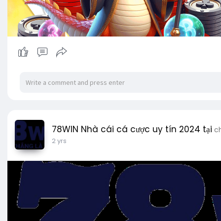
78WIN Nhà cái cá cược uy tín 2024 tại
ch
2 yrs