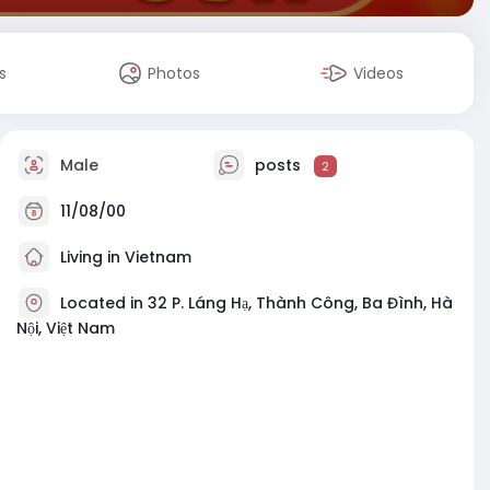
s
Photos
Videos
Male
posts
2
11/08/00
Living in Vietnam
Located in 32 P. Láng Hạ, Thành Công, Ba Đình, Hà
Nội, Việt Nam