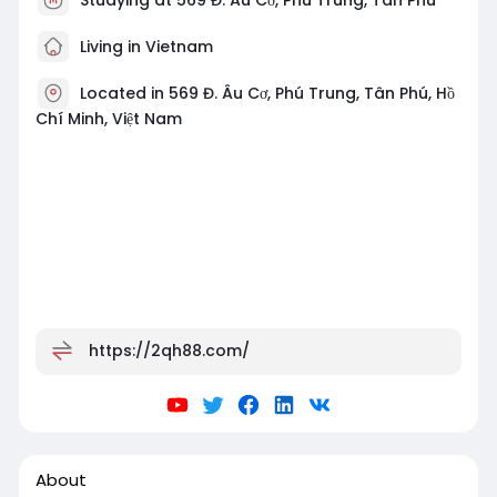
Living in Vietnam
Located in 569 Đ. Âu Cơ, Phú Trung, Tân Phú, Hồ
Chí Minh, Việt Nam
https://2qh88.com/
About