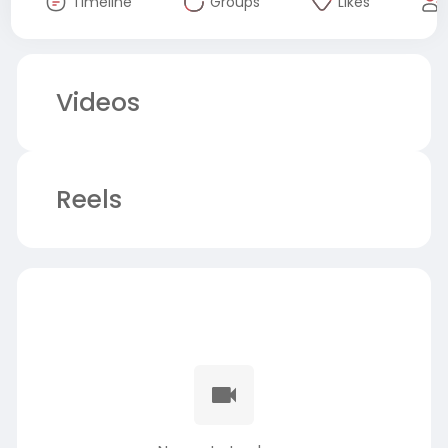
Timeline
Groups
Likes
Videos
Reels