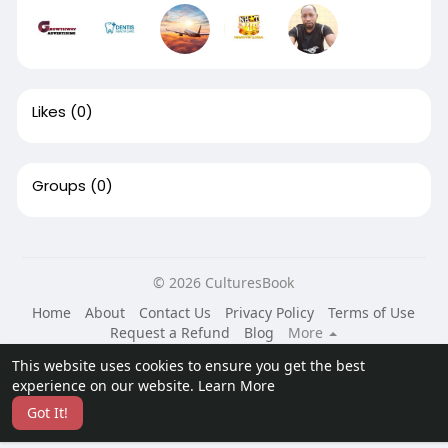
Likes
(0)
Groups
(0)
© 2026 CulturesBook
Home
About
Contact Us
Privacy Policy
Terms of Use
Request a Refund
Blog
More
Language
This website uses cookies to ensure you get the best
experience on our website.
Learn More
Got It!