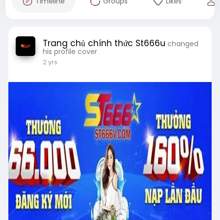
Timeline
Groups
Likes
Trang chủ chính thức St666u
changed
his profile cover
2 yrs