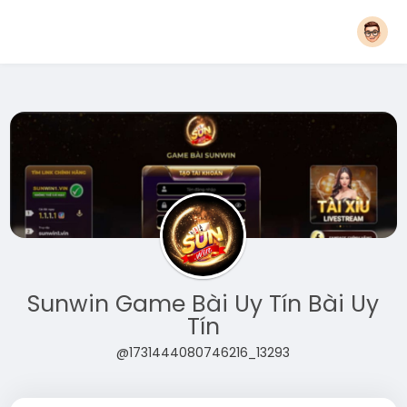
Sunwin Game Bài Uy Tín Bài Uy
Tín
@1731444080746216_13293