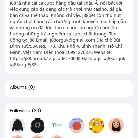
J88 là nhà cái cá cược hàng đầu tại châu Á, nổi bật với
việc cung cấp đa dạng các trò chơi như casino, đá gà,
bắn cá và thể thao. Không chỉ vậy, J88bet còn thu hút
người chơi bằng các chương trình khuyến mãi hấp dẫn
và những ưu đãi lớn, tạo cơ hội cho người chơi tận
hưởng những trải nghiệm cá cược chất lượng. Tên
Công ty: J88 Email:
j88orguk@gmail.com
Địa chỉ: Bùi
Đình Tuý/53A Ng. 170, Khu Phố 4, Bình Thạnh, Hồ Chí
Minh, Việt Nam Điện thoại: 0991276876 Website:
https://j88.org.uk/ Zipcode: 70000 Hashtags: #j88orguk
#j88org #j88
Albums
(0)
Following
(20)