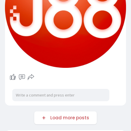
Load more posts