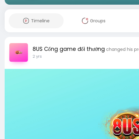
Timeline
Groups
8US Cổng game đổi thưởng
changed his pr
2 yrs