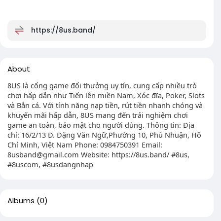
https://8us.band/
About
8US là cổng game đổi thưởng uy tín, cung cấp nhiều trò
chơi hấp dẫn như Tiến lên miền Nam, Xóc đĩa, Poker, Slots
và Bắn cá. Với tính năng nạp tiền, rút tiền nhanh chóng và
khuyến mãi hấp dẫn, 8US mang đến trải nghiệm chơi
game an toàn, bảo mật cho người dùng. Thông tin: Địa
chỉ: 16/2/13 Đ. Đặng Văn Ngữ,Phường 10, Phú Nhuận, Hồ
Chí Minh, Việt Nam Phone: 0984750391 Email:
8usband@gmail.com
Website: https://8us.band/ #8us,
#8uscom, #8usdangnhap
Albums
(0)