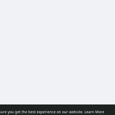
sure you get the best experience on our website.
Learn More