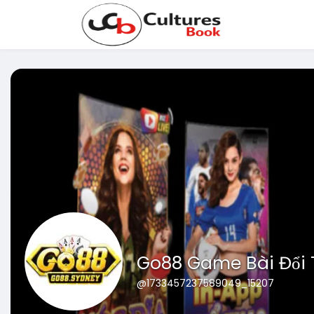
Go88 Game Bài Đổi
@1733457237589049_15207