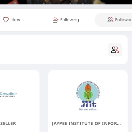
Likes
Following
Follower
SELLER
JAYPEE INSTITUTE OF INFORMATION TECHNOLOGY