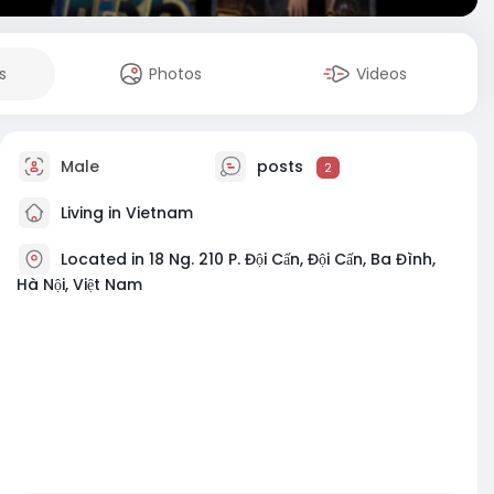
s
Photos
Videos
Male
posts
2
Living in Vietnam
Located in 18 Ng. 210 P. Đội Cấn, Đội Cấn, Ba Đình,
Hà Nội, Việt Nam