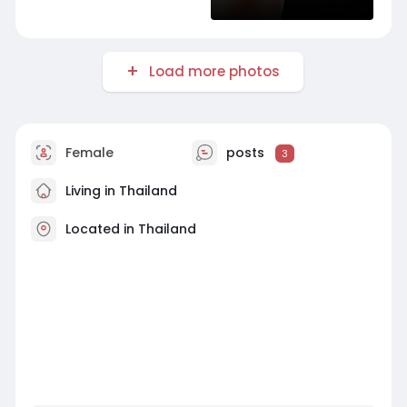
Load more photos
Female
posts
3
Living in Thailand
Located in Thailand