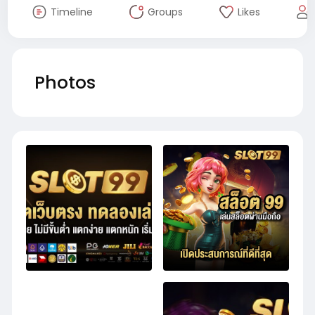
Timeline
Groups
Likes
Photos