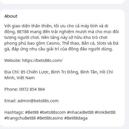
About
Với giao diện thân thiện, tối ưu cho cả máy tính và di
động, BET88 mang đến trải nghiệm mượt mà cho mọi đối
tượng người chơi. Nền tảng này sở hữu kho trò chơi
phong phú bao gồm Casino, Thể thao, Bắn cá, Slots và Đá
gà, đáp ứng nhu cầu giải trí của đông đảo người dùng.
Website: https://bets88s.com/
Địa Chỉ: 85 Chiến Lược, Bình Trị Đông, Bình Tân, Hồ Chí
Minh, Việt Nam
Phone: 0972 854 964
Email:
admin@bets88s.com
Hashtags: #Bet88 #bets88scom #nhacaiBet88 #linkBet88
#trangchuBet88 #Bet88casino #Bet88daga