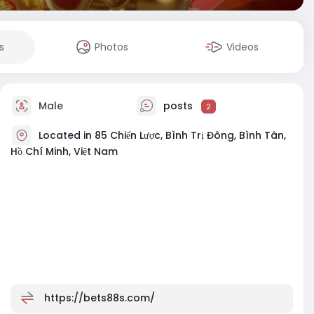
s
Photos
Videos
Male
posts
2
Located in 85 Chiến Lược, Bình Trị Đông, Bình Tân,
Hồ Chí Minh, Việt Nam
https://bets88s.com/