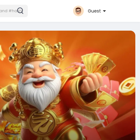
Guest