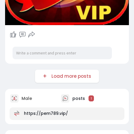
Load more posts
Male
posts
1
https://pem789.vip/