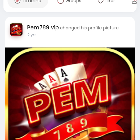
Timeline
Groups
Likes
Pem789 vip
changed his profile picture
2 yrs