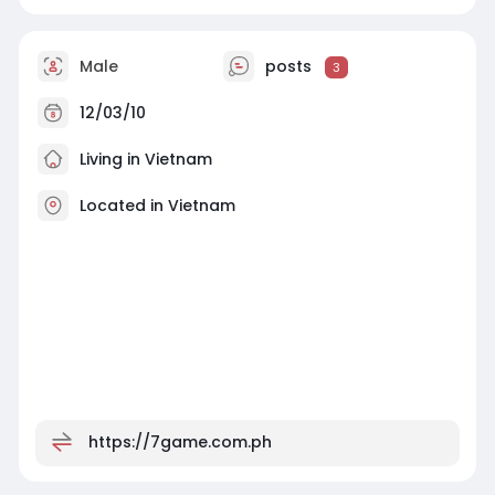
Male
posts
3
12/03/10
Living in Vietnam
Located in Vietnam
https://7game.com.ph