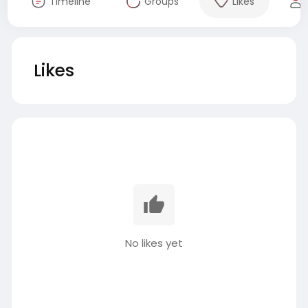
Timeline
Groups
Likes
Likes
No likes yet