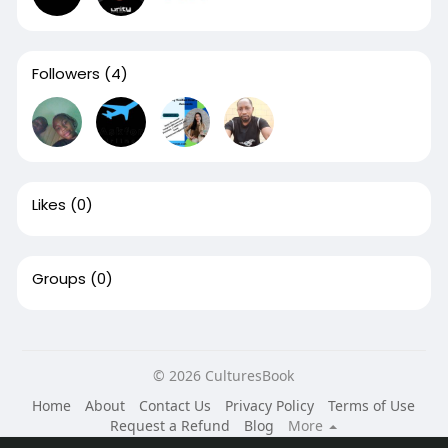
Followers
(4)
Likes
(0)
Groups
(0)
© 2026 CulturesBook
Home
About
Contact Us
Privacy Policy
Terms of Use
Request a Refund
Blog
More