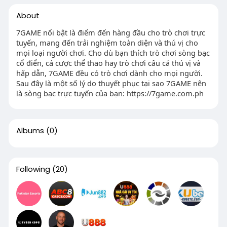
About
7GAME nổi bật là điểm đến hàng đầu cho trò chơi trực
tuyến, mang đến trải nghiệm toàn diện và thú vị cho
mọi loại người chơi. Cho dù bạn thích trò chơi sòng bạc
cổ điển, cá cược thể thao hay trò chơi câu cá thú vị và
hấp dẫn, 7GAME đều có trò chơi dành cho mọi người.
Sau đây là một số lý do thuyết phục tại sao 7GAME nên
là sòng bạc trực tuyến của bạn: https://7game.com.ph
Albums
(0)
Following
(20)