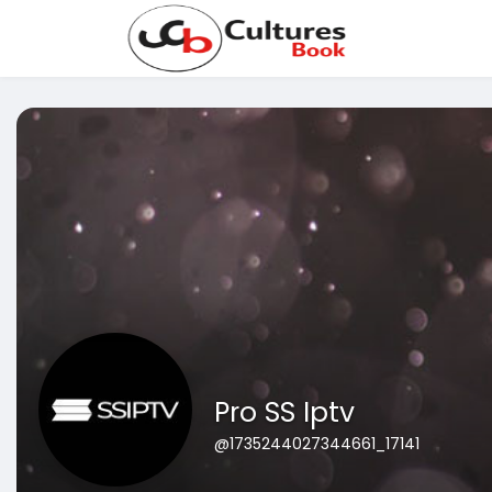
Pro SS Iptv
@1735244027344661_17141