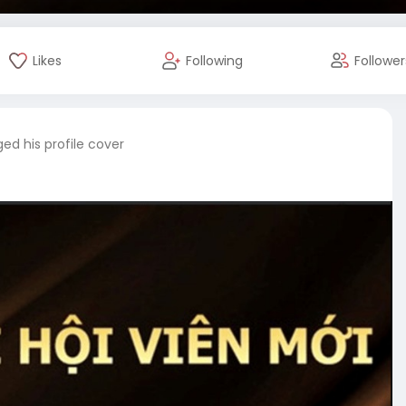
Likes
Following
Follower
ed his profile cover