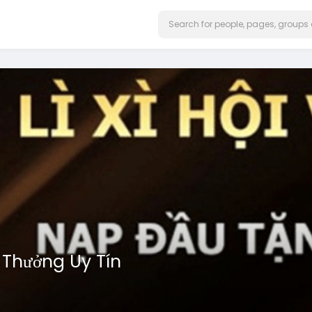
Thưởng Uy Tín