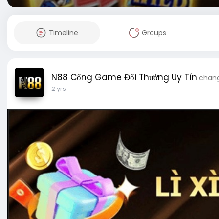
Timeline
Groups
N88 Cổng Game Đổi Thưởng Uy Tín
chang
2 yrs