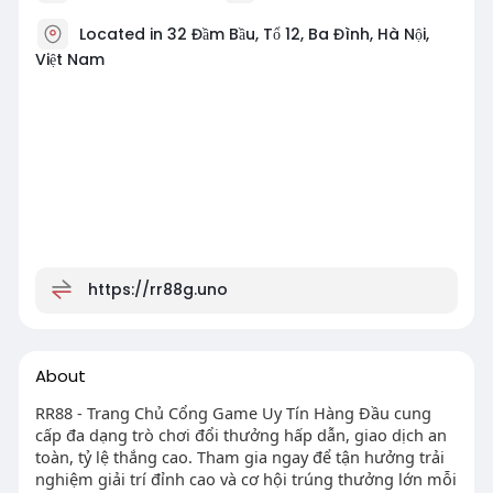
Located in 32 Đầm Bầu, Tổ 12, Ba Đình, Hà Nội,
Việt Nam
https://rr88g.uno
About
RR88 - Trang Chủ Cổng Game Uy Tín Hàng Đầu cung
cấp đa dạng trò chơi đổi thưởng hấp dẫn, giao dịch an
toàn, tỷ lệ thắng cao. Tham gia ngay để tận hưởng trải
nghiệm giải trí đỉnh cao và cơ hội trúng thưởng lớn mỗi